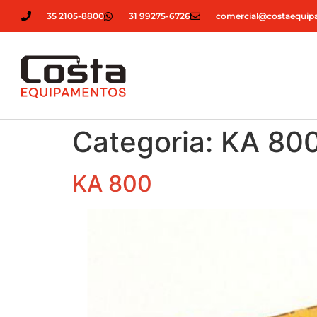
35 2105-8800
31 99275-6726
comercial@costaequip
Categoria:
KA 80
KA 800